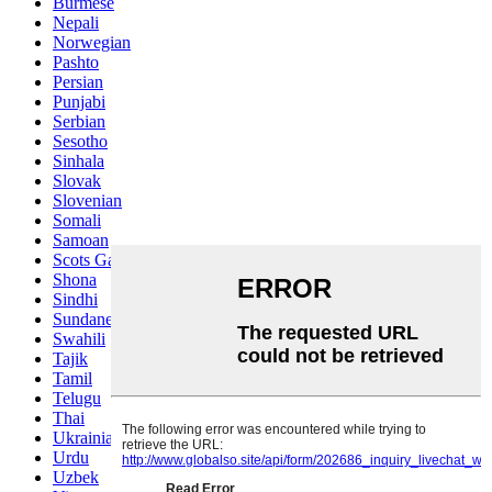
Burmese
Nepali
Norwegian
Pashto
Persian
Punjabi
Serbian
Sesotho
Sinhala
Slovak
Slovenian
Somali
Samoan
Scots Gaelic
Shona
Sindhi
Sundanese
Swahili
Tajik
Tamil
Telugu
Thai
Ukrainian
Urdu
Uzbek