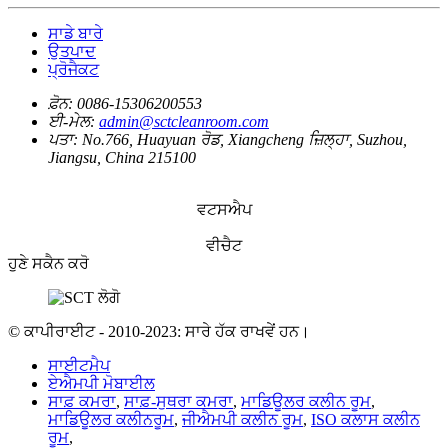
ਸਾਡੇ ਬਾਰੇ
ਉਤਪਾਦ
ਪ੍ਰੋਜੈਕਟ
ਫ਼ੋਨ:
0086-15306200553
ਈ-ਮੇਲ:
admin@sctcleanroom.com
ਪਤਾ:
No.766, Huayuan ਰੋਡ, Xiangcheng ਜ਼ਿਲ੍ਹਾ, Suzhou,
Jiangsu, China 215100
ਵਟਸਐਪ
ਵੀਚੈਟ
ਹੁਣੇ ਸਕੈਨ ਕਰੋ
© ਕਾਪੀਰਾਈਟ - 2010-2023: ਸਾਰੇ ਹੱਕ ਰਾਖਵੇਂ ਹਨ।
ਸਾਈਟਮੈਪ
ਏਐਮਪੀ ਮੋਬਾਈਲ
ਸਾਫ਼ ਕਮਰਾ
,
ਸਾਫ਼-ਸੁਥਰਾ ਕਮਰਾ
,
ਮਾਡਿਊਲਰ ਕਲੀਨ ਰੂਮ
,
ਮਾਡਿਊਲਰ ਕਲੀਨਰੂਮ
,
ਜੀਐਮਪੀ ਕਲੀਨ ਰੂਮ
,
ISO ਕਲਾਸ ਕਲੀਨ
ਰੂਮ
,