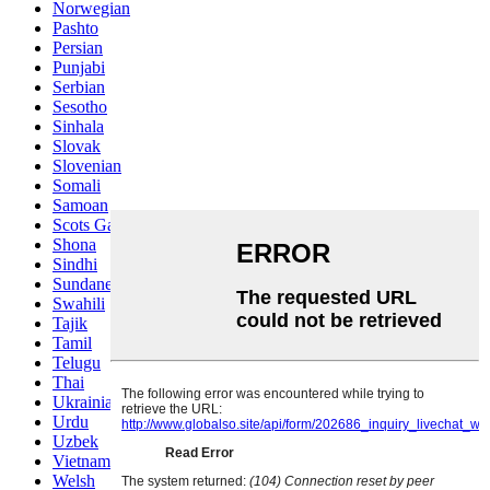
Norwegian
Pashto
Persian
Punjabi
Serbian
Sesotho
Sinhala
Slovak
Slovenian
Somali
Samoan
Scots Gaelic
Shona
Sindhi
Sundanese
Swahili
Tajik
Tamil
Telugu
Thai
Ukrainian
Urdu
Uzbek
Vietnamese
Welsh