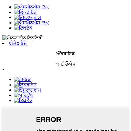
ਈਮੇਲ ਭੇਜੋ
ਐਂਡਰਾਇਡ
ਆਈਓਐਸ
x